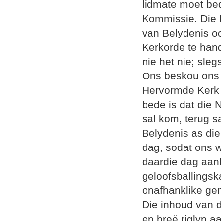
lidmate moet bed
Kommissie. Die 
van Belydenis oo
Kerkorde te hand
nie het nie; sle
Ons beskou ons 
Hervormde Kerk v
bede is dat die 
sal kom, terug s
Belydenis as die
dag, sodat ons w
daardie dag aan
geloofsballingska
onafhanklike ge
Die inhoud van d
en breë riglyn a