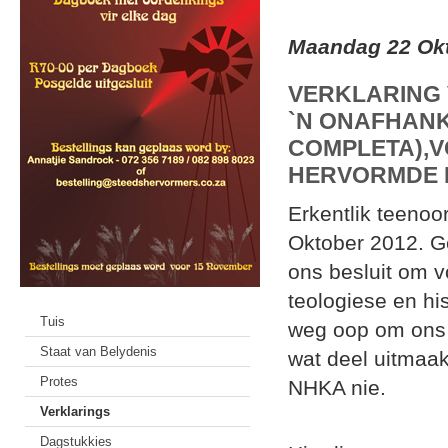
Maandag 22 Ok
VERKLARING 
`N ONAFHANK
COMPLETA),V
HERVORMDE 
Erkentlik teenoo
Oktober 2012. G
ons besluit om v
teologiese en hi
Tuis
weg oop om ons t
Staat van Belydenis
wat deel uitmaak
Protes
NHKA nie.
Verklarings
Dagstukkies