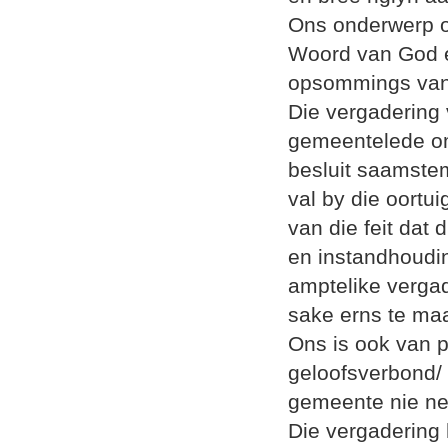
Ons onderwerp o
Woord van God en
opsommings van 
Die vergadering
gemeentelede om 
besluit saamstem
val by die oortui
van die feit dat
en instandhoudin
amptelike verga
sake erns te ma
Ons is ook van 
geloofsverbond/ 
gemeente nie net
Die vergadering 