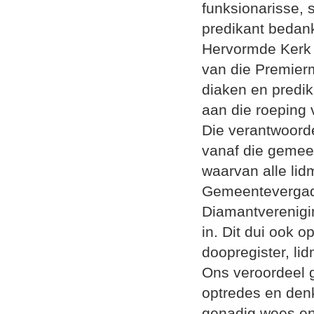
funksionarisse, 
predikant bedan
Hervormde Kerk v
van die Premier
diaken en predik
aan die roeping
Die verantwoorde
vanaf die gemee
waarvan alle lid
Gemeentevergader
Diamantverenigi
in. Dit dui ook 
doopregister, li
Ons veroordeel 
optredes en den
genadig wees en