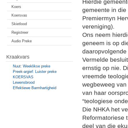
Hierdie gemeente
Koers
gemeente in die 
Koersvas
Premiermyn Herv
Skietlood
vereniging).
Registreer
Ons neem hierdie
Audio Preke
geneem is op di
daaropvolgende
Kraakvars
Vermelde besluit
Nuut: Weeklikse preke
ernstig op nie. 
Preek-argief: Luister preke
vreemde teologie
KOERSVAS
Lewensbrood
wegbeweeg van d
Effektiewe Barmhartigheid
van haar oorspr
“teologiese onde
Die NHKA het ver
Reformatoriese t
deel van die eku