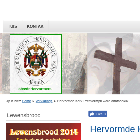
TUIS
KONTAK
Jy is hier:
Home
Verklarings
Hervormde Kerk Premiermyn word onafhanklik
Lewensbrood
Hervormde K