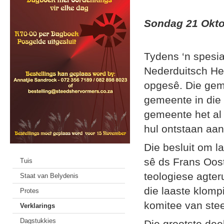
Sondag 21 Okto
Tydens ‘n spesi
Nederduitsch He
opgesê. Die gem
gemeente in die
gemeente het al 
hul ontstaan aa
Die besluit om 
sê ds Frans Oost
Tuis
teologiese agter
Staat van Belydenis
die laaste klomp
Protes
komitee van ste
Verklarings
Dagstukkies
Die grootste de