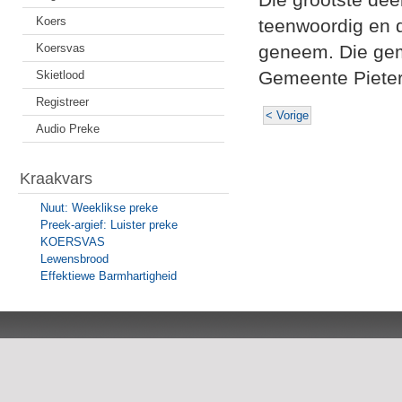
Koers
teenwoordig en d
Koersvas
geneem. Die gem
Gemeente Pieter
Skietlood
Registreer
< Vorige
Audio Preke
Kraakvars
Nuut: Weeklikse preke
Preek-argief: Luister preke
KOERSVAS
Lewensbrood
Effektiewe Barmhartigheid